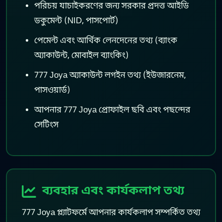
পরিচয় যাচাইকরণের জন্য সরকার প্রদত্ত আইডি
ডকুমেন্ট (NID, পাসপোর্ট)
পেমেন্ট এবং আর্থিক লেনদেনের তথ্য (ব্যাংক
অ্যাকাউন্ট, মোবাইল ব্যাংকিং)
777 Joya অ্যাকাউন্ট লগইন তথ্য (ইউজারনেম,
পাসওয়ার্ড)
আপনার 777 Joya প্রোফাইল ছবি এবং পছন্দের
সেটিংস
ব্যবহার এবং কার্যকলাপ তথ্য
777 Joya প্ল্যাটফর্মে আপনার কার্যকলাপ সম্পর্কিত তথ্য