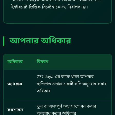
ইন্টারনেট-ভিত্তিক সিস্টেম ১০০% নিরাপদ নয়।
আপনার অধিকার
অধিকার
বিবরণ
777 Joya এর কাছে থাকা আপনার
অ্যাক্সেস
ব্যক্তিগত তথ্যের একটি কপি অনুরোধ করার
অধিকার
ভুল বা অসম্পূর্ণ তথ্য সংশোধন করার
সংশোধন
অনুরোধ করার অধিকার