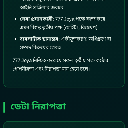
আইনি প্রক্রিয়ার জবাবে
সেবা প্রদানকারী:
777 Joya পক্ষে কাজ করে
এমন বিশ্বস্ত তৃতীয় পক্ষ (হোস্টিং, বিশ্লেষণ)
ব্যবসায়িক স্থানান্তর:
একীভূতকরণ, অধিগ্রহণ বা
সম্পদ বিক্রয়ের ক্ষেত্রে
777 Joya নিশ্চিত করে যে সকল তৃতীয় পক্ষ কঠোর
গোপনীয়তা এবং নিরাপত্তা মান মেনে চলে।
ডেটা নিরাপত্তা