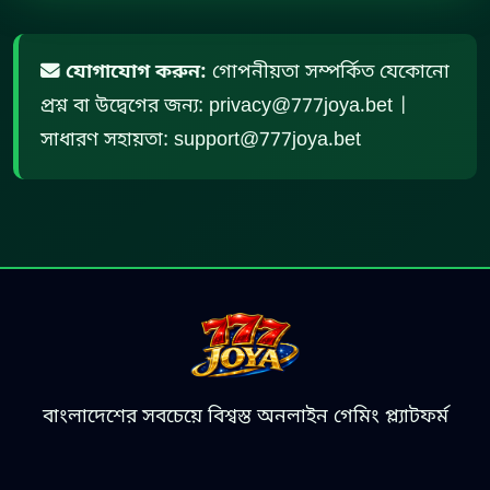
যোগাযোগ করুন:
গোপনীয়তা সম্পর্কিত যেকোনো
প্রশ্ন বা উদ্বেগের জন্য:
privacy@777joya.bet
|
সাধারণ সহায়তা:
support@777joya.bet
বাংলাদেশের সবচেয়ে বিশ্বস্ত অনলাইন গেমিং প্ল্যাটফর্ম