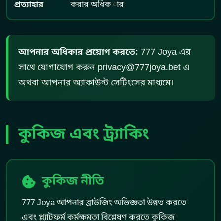
প্রত্যাহার
করার অধিক ার
আপনার অধিকার প্রয়োগ করতে:
777 Joya এর
সাথে যোগাযোগ করুন
privacy@777joya.bet
এ
অথবা আপনার অ্যাকাউন্ট সেটিংসের মাধ্যমে।
কুকিজ এবং ট্র্যাকিং
কুকিজ নীতি
777 Joya আপনার ব্রাউজিং অভিজ্ঞতা উন্নত করতে
এবং প্ল্যাটফর্ম কর্মক্ষমতা বিশ্লেষণ করতে কুকিজ