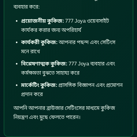
ব্যবহার করে:
প্রয়োজনীয় কুকিজ:
777 Joya ওয়েবসাইট
কার্যকর করার জন্য অপরিহার্য
কার্যকরী কুকিজ:
আপনার পছন্দ এবং সেটিংস
মনে রাখে
বিশ্লেষণাত্মক কুকিজ:
777 Joya ব্যবহার এবং
কর্মক্ষমতা বুঝতে সাহায্য করে
মার্কেটিং কুকিজ:
প্রাসঙ্গিক বিজ্ঞাপন এবং প্রমোশন
প্রদান করে
আপনি আপনার ব্রাউজার সেটিংসের মাধ্যমে কুকিজ
নিয়ন্ত্রণ এবং মুছে ফেলতে পারেন।