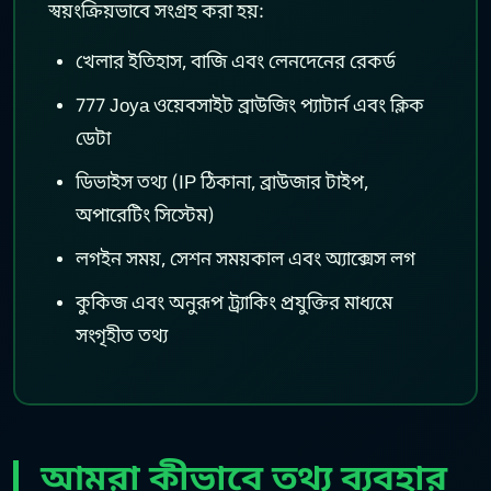
স্বয়ংক্রিয়ভাবে সংগ্রহ করা হয়:
খেলার ইতিহাস, বাজি এবং লেনদেনের রেকর্ড
777 Joya ওয়েবসাইট ব্রাউজিং প্যাটার্ন এবং ক্লিক
ডেটা
ডিভাইস তথ্য (IP ঠিকানা, ব্রাউজার টাইপ,
অপারেটিং সিস্টেম)
লগইন সময়, সেশন সময়কাল এবং অ্যাক্সেস লগ
কুকিজ এবং অনুরূপ ট্র্যাকিং প্রযুক্তির মাধ্যমে
সংগৃহীত তথ্য
আমরা কীভাবে তথ্য ব্যবহার