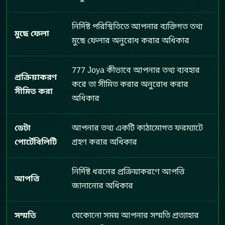
নির্দিষ্ট পরিস্থিতিতে আপনার ব্যক্তিগত তথ্য
মুছে ফেলা
মুছে ফেলার অনুরোধ করার অধিকার
777 Joya কীভাবে আপনার তথ্য ব্যবহার
প্রক্রিয়াকরণ
করে তা সীমিত করার অনুরোধ করার
সীমিত করা
অধিকার
ডেটা
আপনার তথ্য একটি কাঠামোগত ফরম্যাটে
পোর্টেবিলিটি
গ্রহণ করার অধিকার
নির্দিষ্ট ধরনের প্রক্রিয়াকরণে আপত্তি
আপত্তি
জানানোর অধিকার
সম্মতি
যেকোনো সময় আপনার সম্মতি প্রত্যাহার